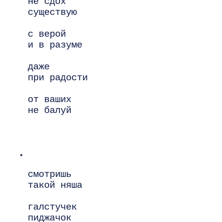
не сдох

существую

с верой

и в разуме

даже

при радости

от ваших

не балуй

смотришь

такой няша

галстучек

пиджачок
