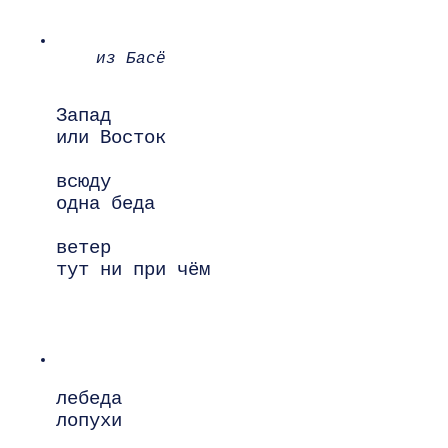
из Басё
Запад

или Восток

всюду

одна беда

ветер

тут ни при чём

лебеда

лопухи
