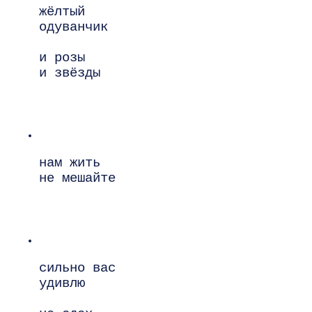
жёлтый

одуванчик

и розы

и звёзды

нам жить

не мешайте

сильно вас

удивлю
