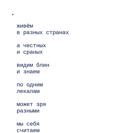
живём

в разных странах

а честных

и сраных

видим блин

и знаем

по одним

лекалам

может зря

разными

мы себя

считаем
