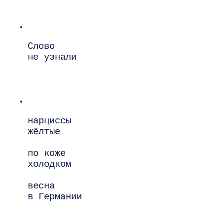
Слово

не узнали

нарциссы

жёлтые

по коже

холодком

весна

в Германии
