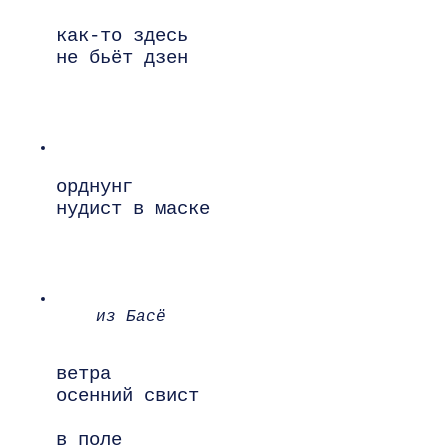
как-то здесь

не бьёт дзен

орднунг

нудист в маске

из Басё
ветра

осенний свист

в поле
