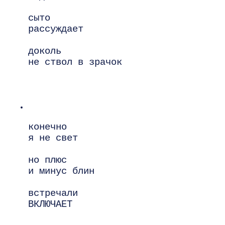
сыто

рассуждает

доколь

не ствол в зрачок

конечно

я не свет

но плюс

и минус блин

встречали

ВКЛЮЧАЕТ
