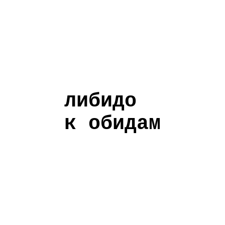
либидо
к обидам