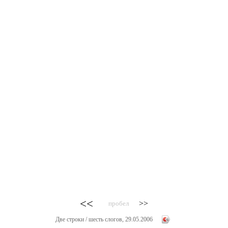
<<
>>
пробел
Две строки / шесть слогов, 29.05.2006