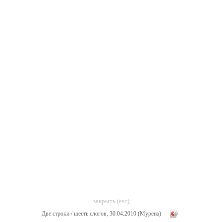
закрыть (esc)
Две строки / шесть слогов, 30.04.2010 (Мурена)