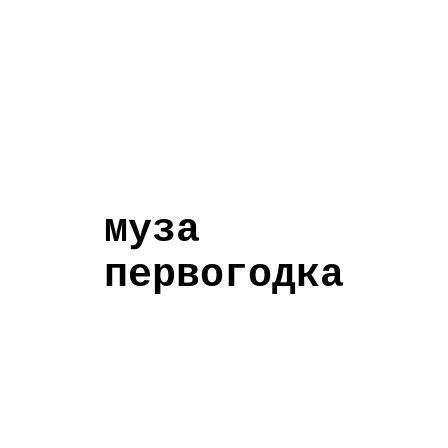
муза
первогодка