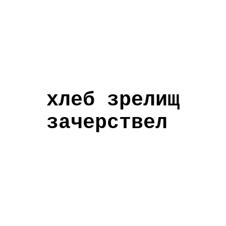
хлеб зрелищ
зачерствел