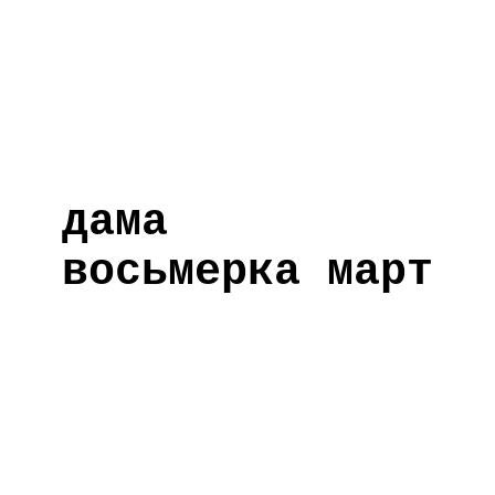
дама
восьмерка март