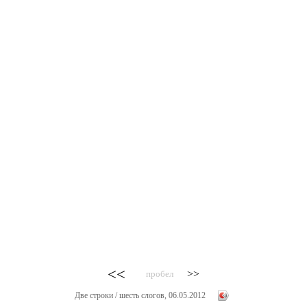
<<
>>
пробел
Две строки / шесть слогов, 06.05.2012