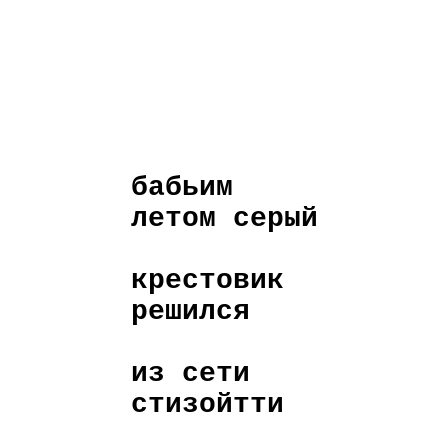
бабьим
летом серый
крестовик
решился
из сети
стизойтти