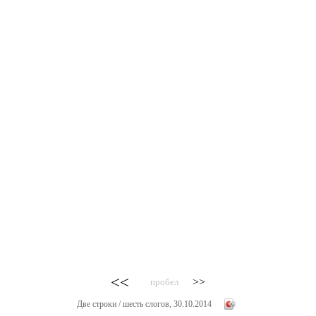
<<
>>
пробел
Две строки / шесть слогов, 30.10.2014