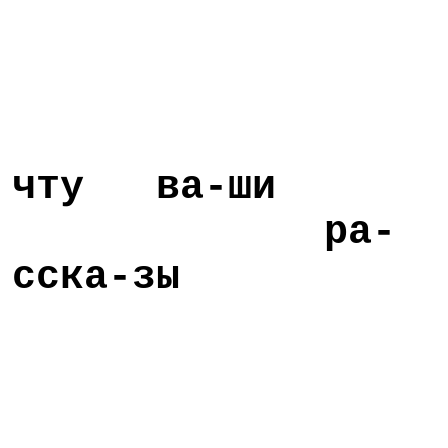
чту ва-ши
ра-
сска-зы