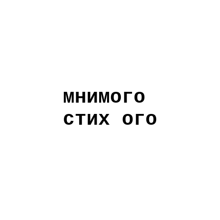
мнимого
стих ого