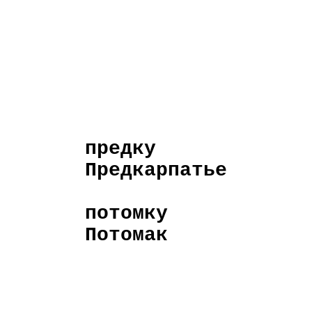
предку
Предкарпатье
потомку
Потомак