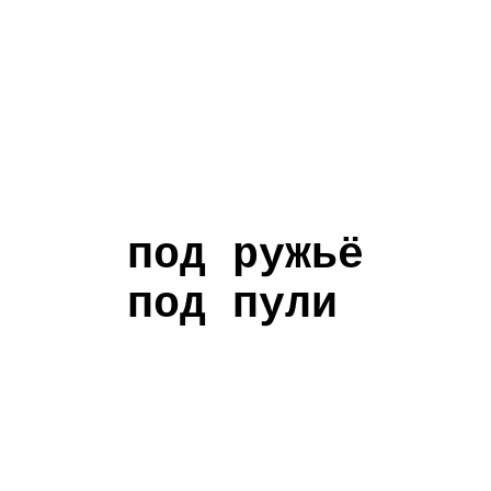
под ружьё
под пули