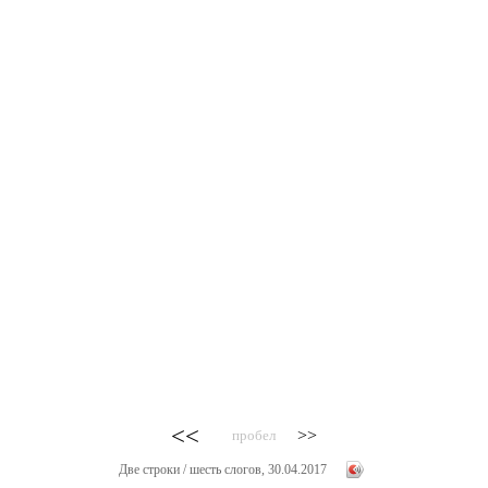
<<
>>
пробел
Две строки / шесть слогов, 30.04.2017