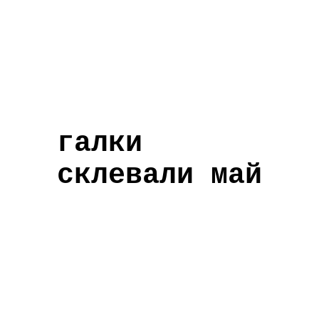
галки
склевали май