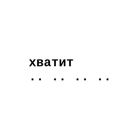
хватит
.. .. .. ..