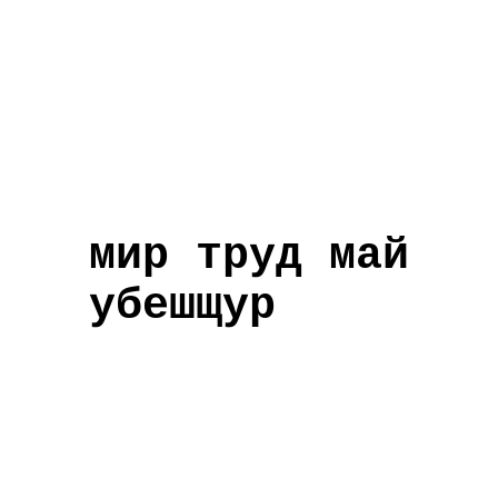
мир труд май
убешщур