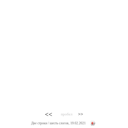
<<
>>
пробел
Две строки / шесть слогов, 19.02.2021