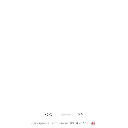
<<
>>
пробел
Две строки / шесть слогов, 09.04.2021