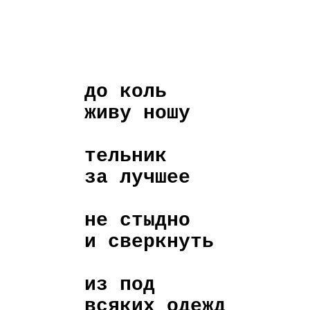
до коль
живу ношу
тельник
за лучшее
не стыдно
и сверкнуть
из под
всяких одежд