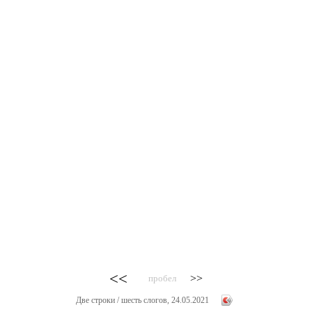
<<
>>
пробел
Две строки / шесть слогов, 24.05.2021