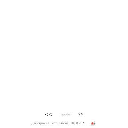
<<
>>
пробел
Две строки / шесть слогов, 10.08.2021