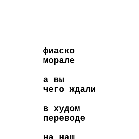
фиаско
морале
а вы
чего ждали
в худом
переводе
на наш